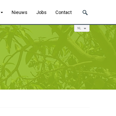
n
Nieuws
Jobs
Contact
NL
EN
ES
FR