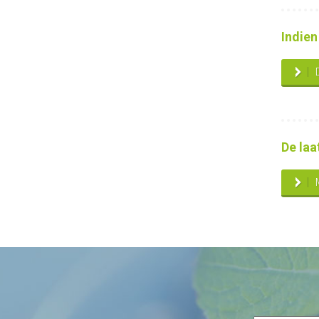
Indien
De laa