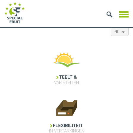
NL
EN
ES
FR
TEELT &
VARIËTEITEN
FLEXIBILITEIT
IN VERPAKKINGEN