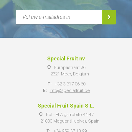
Special Fruit nv
Europastraat 36
2321 Meer, Belgium
T:
+32 3 317 06 60
E:
info@specialfruit.be
Special Fruit Spain S.L.
Pol - El Algarrobito 44-47
21800 Moguer (Huelva), Spain
T:
+34 959 37 18 99