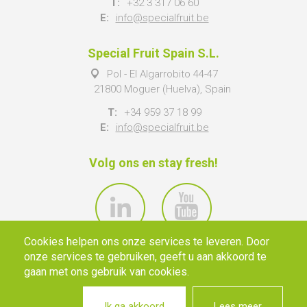
T:
+32 3 317 06 60
E:
info@specialfruit.be
Special Fruit Spain S.L.
Pol - El Algarrobito 44-47
21800 Moguer (Huelva), Spain
T:
+34 959 37 18 99
E:
info@specialfruit.be
Volg ons en stay fresh!
Cookies helpen ons onze services te leveren. Door
onze services te gebruiken, geeft u aan akkoord te
gaan met ons gebruik van cookies.
Ik ga akkoord
Lees meer