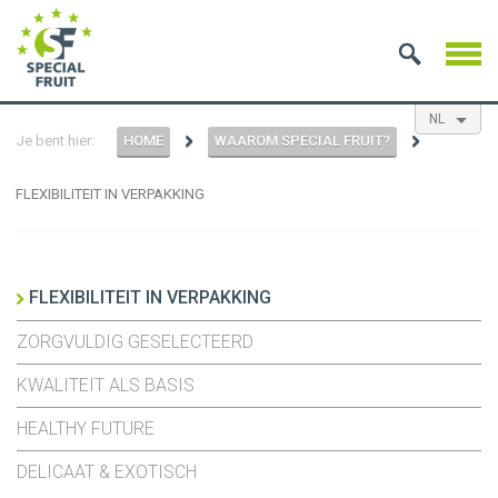
NL
Je bent hier:
HOME
WAAROM SPECIAL FRUIT?
EN
ES
FR
FLEXIBILITEIT IN VERPAKKING
FLEXIBILITEIT IN VERPAKKING
ZORGVULDIG GESELECTEERD
KWALITEIT ALS BASIS
HEALTHY FUTURE
DELICAAT & EXOTISCH