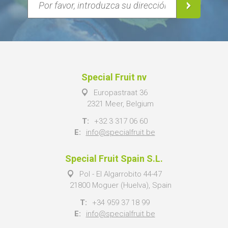
Special Fruit nv
Europastraat 36
2321 Meer, Belgium
T:
+32 3 317 06 60
E:
info@specialfruit.be
Special Fruit Spain S.L.
Pol - El Algarrobito 44-47
21800 Moguer (Huelva), Spain
T:
+34 959 37 18 99
E:
info@specialfruit.be