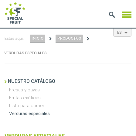
ES
Estás aquí:
INICIO
PRODUCTOS
EN
NL
FR
VERDURAS ESPECIALES
NUESTRO CATÁLOGO
Fresas y bayas
Frutas exóticas
Listo para comer
Verduras especiales
VERDURAS ESPECIALES