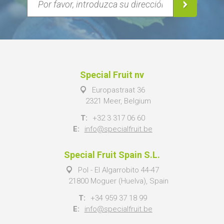
Special Fruit nv
Europastraat 36
2321 Meer, Belgium
T:
+32 3 317 06 60
E:
info@specialfruit.be
Special Fruit Spain S.L.
Pol - El Algarrobito 44-47
21800 Moguer (Huelva), Spain
T:
+34 959 37 18 99
E:
info@specialfruit.be