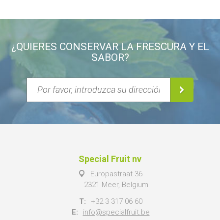
¿QUIERES CONSERVAR LA FRESCURA Y EL
SABOR?
Special Fruit nv
Europastraat 36
2321 Meer, Belgium
T:
+32 3 317 06 60
E:
info@specialfruit.be