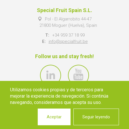
Special Fruit Spain S.L.
Pol - El Algarrobito 44-47
21800 Moguer (Huelva), Spain
T:
+34 959 37 18 99
E:
info@specialfruit.be
Follow us and stay fresh!
Utilizamos cookies propias y de terceros para
mejorar la experiencia de navegación. Si continúa
navegando, consideramos que acepta su uso.
Aceptar
Seguir leyendo
© 2026 SPECIAL FRUIT NV ·
INFO@SPECIALFRUIT.BE
·
PRIVACY
·
DISCLAIMER