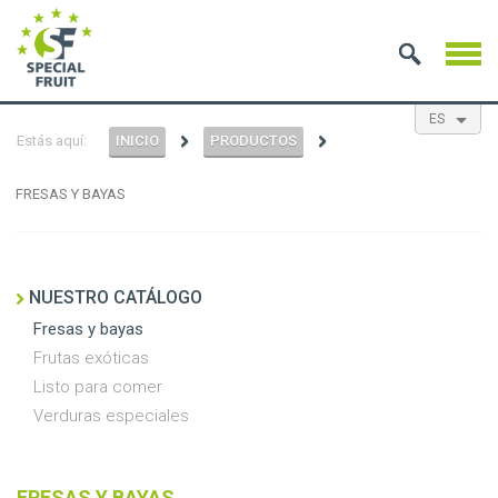
ES
Estás aquí:
INICIO
PRODUCTOS
EN
NL
FR
FRESAS Y BAYAS
NUESTRO CATÁLOGO
Fresas y bayas
Frutas exóticas
Listo para comer
Verduras especiales
FRESAS Y BAYAS