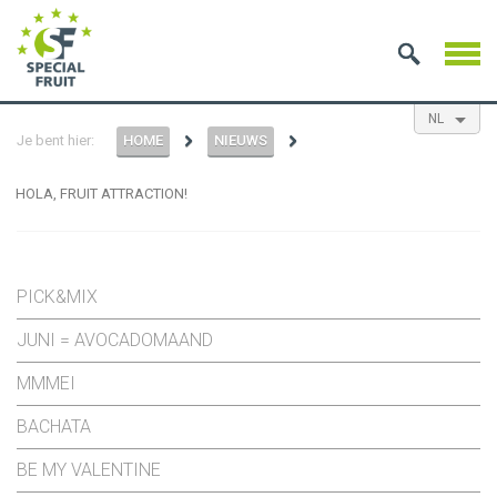
NL
Je bent hier:
HOME
NIEUWS
EN
ES
FR
HOLA, FRUIT ATTRACTION!
PICK&MIX
JUNI = AVOCADOMAAND
MMMEI
BACHATA
BE MY VALENTINE