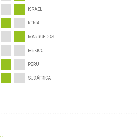
ISRAEL
KENIA
MARRUECOS
MÉXICO
PERÚ
SUDÁFRICA