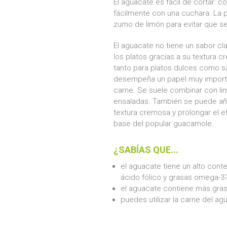
El aguacate es fácil de cortar: cor
fácilmente con una cuchara. La p
zumo de limón para evitar que s
El aguacate no tiene un sabor cl
los platos gracias a su textura
tanto para platos dulces como s
desempeña un papel muy importan
carne. Se suele combinar con lim
ensaladas. También se puede añad
textura cremosa y prolongar el e
base del popular guacamole.
¿SABÍAS QUE...
el aguacate tiene un alto conte
ácido fólico y grasas omega-3
el aguacate contiene más gras
puedes utilizar la carne del a