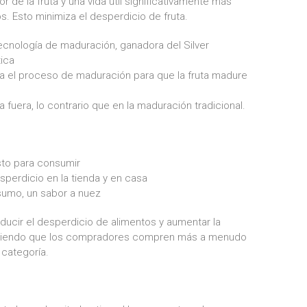
r de la fruta y una vida útil significativamente más
vos. Esto minimiza el desperdicio de fruta.
ecnología de maduración, ganadora del Silver
tica
la el proceso de maduración para que la fruta madure
 fuera, lo contrario que en la maduración tradicional.
sto para consumir
perdicio en la tienda y en casa
sumo, un sabor a nuez
educir el desperdicio de alimentos y aumentar la
haciendo que los compradores compren más a menudo
 categoría.