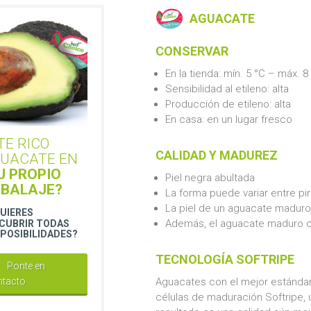
AGUACATE
CONSERVAR
En la tienda: mín. 5 °C – máx. 8
Sensibilidad al etileno: alta
Producción de etileno: alta
En casa: en un lugar fresco
TE RICO
CALIDAD Y MADUREZ
UACATE EN
U PROPIO
Piel negra abultada
BALAJE?
La forma puede variar entre pi
La piel de un aguacate maduro 
UIERES
Además, el aguacate maduro c
CUBRIR TODAS
 POSIBILIDADES?
TECNOLOGÍA SOFTRIPE
Ponte en
ntacto
Aguacates con el mejor estándar de
células de maduración Softripe, un