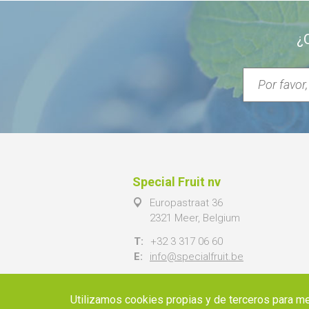
¿
Special Fruit nv
Europastraat 36
2321 Meer, Belgium
T:
+32 3 317 06 60
E:
info@specialfruit.be
Utilizamos cookies propias y de terceros para me