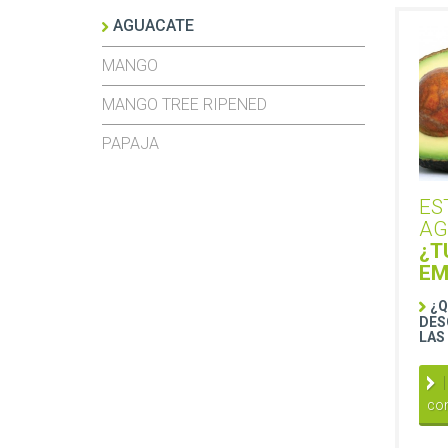
AGUACATE
MANGO
MANGO TREE RIPENED
PAPAJA
ES
AG
¿T
EM
¿Q
DES
LAS
co