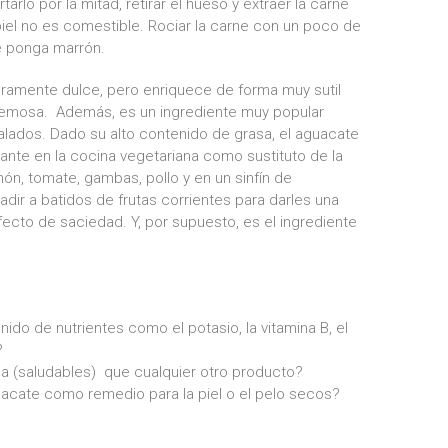
tarlo por la mitad, retirar el hueso y extraer la carne
iel no es comestible. Rociar la carne con un poco de
e ponga marrón.
aramente dulce, pero enriquece de forma muy sutil
 cremosa. Además, es un ingrediente muy popular
alados. Dado su alto contenido de grasa, el aguacate
te en la cocina vegetariana como sustituto de la
ón, tomate, gambas, pollo y en un sinfín de
ir a batidos de frutas corrientes para darles una
fecto de saciedad. Y, por supuesto, es el ingrediente
nido de nutrientes como el potasio, la vitamina B, el
?
a (saludables) que cualquier otro producto?
guacate como remedio para la piel o el pelo secos?