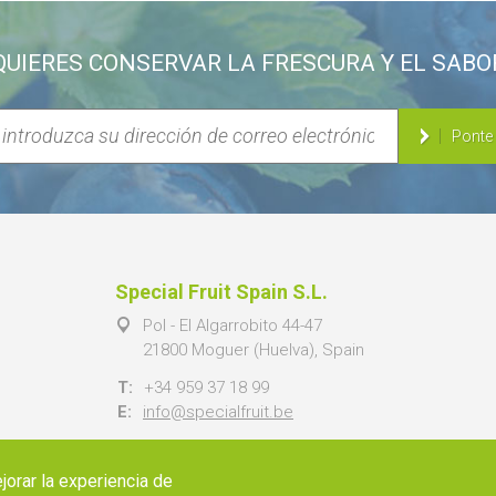
QUIERES CONSERVAR LA FRESCURA Y EL SABO
Ponte
Special Fruit Spain S.L.
Pol - El Algarrobito 44-47
21800 Moguer (Huelva), Spain
T:
+34 959 37 18 99
E:
info@specialfruit.be
jorar la experiencia de