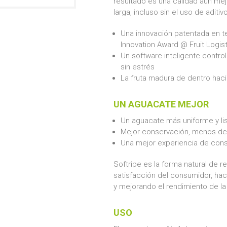
resultado es una calidad aún mejo
larga, incluso sin el uso de aditi
Una innovación patentada en t
Innovation Award @ Fruit Logis
Un software inteligente contro
sin estrés
La fruta madura de dentro hacia
UN AGUACATE MEJOR
Un aguacate más uniforme y li
Mejor conservación, menos des
Una mejor experiencia de con
Softripe es la forma natural de r
satisfacción del consumidor, 
y mejorando el rendimiento de la
USO