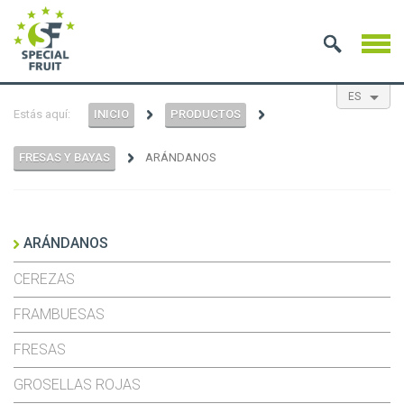
ES
Estás aquí:
INICIO
PRODUCTOS
EN
NL
FR
FRESAS Y BAYAS
ARÁNDANOS
ARÁNDANOS
CEREZAS
FRAMBUESAS
FRESAS
GROSELLAS ROJAS