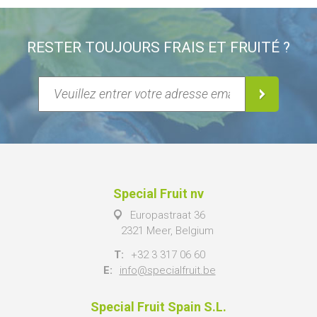
RESTER TOUJOURS FRAIS ET FRUITÉ ?
Special Fruit nv
Europastraat 36
2321 Meer, Belgium
T:
+32 3 317 06 60
E:
info@specialfruit.be
Special Fruit Spain S.L.