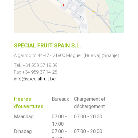
SPECIAL FRUIT SPAIN S.L.
Algarrobito 44-47
-
21800
Moguer
(Huelva) (Spanje)
Tel. +34 959 37 18 99
Fax +34 959 37 14 25
info@specialfruit.be
Heures
Bureaux
Chargement et
d'ouvertures
déchargement
Maandag
07.00 -
07.00 - 20.00
17.00
Dinsdag
07.00 -
07.00 - 20.00