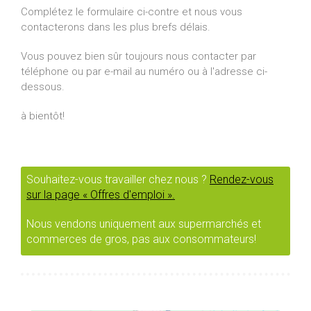
Complétez le formulaire ci-contre et nous vous
contacterons dans les plus brefs délais.
Vous pouvez bien sûr toujours nous contacter par
téléphone ou par e-mail au numéro ou à l'adresse ci-
dessous.
à bientôt!
Souhaitez-vous travailler chez nous ?
Rendez-vous
sur la page « Offres d'emploi ».
Nous vendons uniquement aux supermarchés et
commerces de gros, pas aux consommateurs!