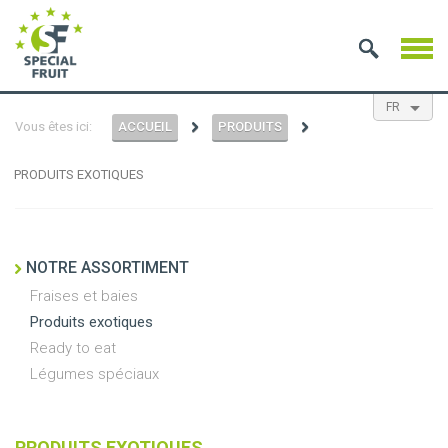
FR
Vous êtes ici:
ACCUEIL
PRODUITS
EN
NL
ES
PRODUITS EXOTIQUES
NOTRE ASSORTIMENT
Fraises et baies
Produits exotiques
Ready to eat
Légumes spéciaux
PRODUITS EXOTIQUES