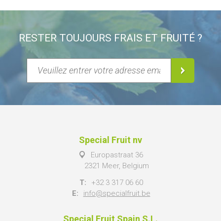
RESTER TOUJOURS FRAIS ET FRUITÉ ?
Special Fruit nv
Europastraat 36
2321 Meer, Belgium
T:
+32 3 317 06 60
E:
info@specialfruit.be
Special Fruit Spain S.L.