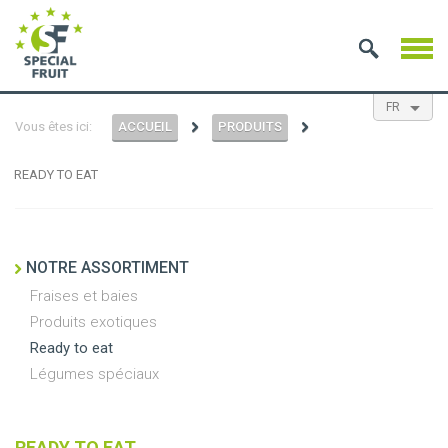
FR
Vous êtes ici:
ACCUEIL
PRODUITS
EN
NL
ES
READY TO EAT
NOTRE ASSORTIMENT
Fraises et baies
Produits exotiques
Ready to eat
Légumes spéciaux
READY TO EAT