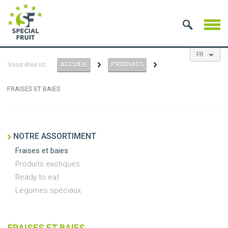
FR
Vous êtes ici:
ACCUEIL
PRODUITS
EN
NL
ES
FRAISES ET BAIES
NOTRE ASSORTIMENT
Fraises et baies
Produits exotiques
Ready to eat
Légumes spéciaux
FRAISES ET BAIES