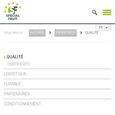
FR
Vous êtes ici:
ACCUEIL
ENTREPRISE
QUALITÉ
EN
NL
ES
QUALITÉ
CERTIFICATS
LOGISTIQUE
DURABLE
PARTENAIRES
CONDITIONNEMENT