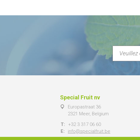
Special Fruit nv
Europastraat 36
2321 Meer, Belgium
T:
+32 3 317 06 60
E:
info@specialfruit.be