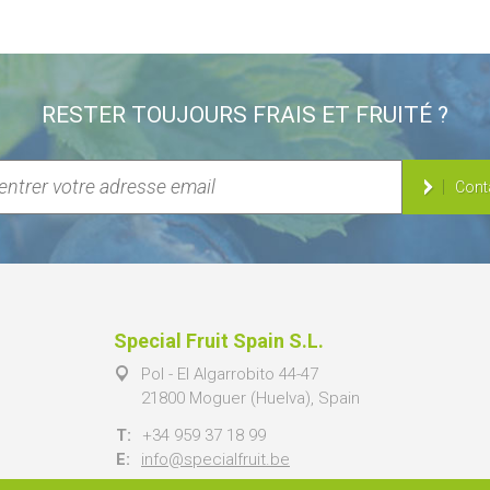
RESTER TOUJOURS FRAIS ET FRUITÉ ?
Cont
Special Fruit Spain S.L.
Pol - El Algarrobito 44-47
21800 Moguer (Huelva), Spain
T:
+34 959 37 18 99
E:
info@specialfruit.be