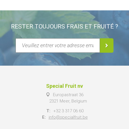
RESTER TOUJOURS FRAIS ET FRUITÉ ?
Special Fruit nv
Europastraat 36
2321 Meer, Belgium
T:
+32 3 317 06 60
E:
info@specialfruit.be