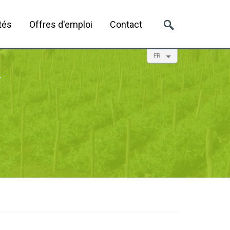
tés
Offres d'emploi
Contact
FR
EN
NL
ES
E