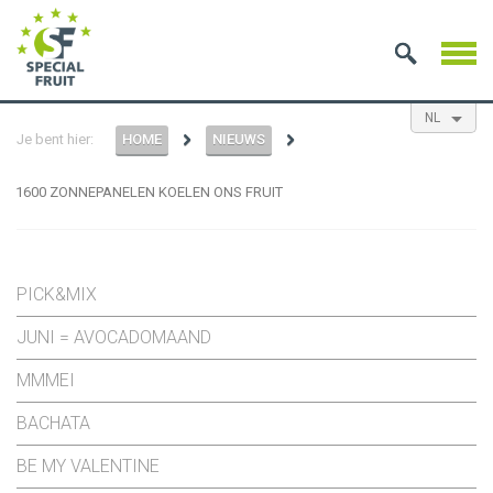
NL
Je bent hier:
HOME
NIEUWS
EN
ES
FR
1600 ZONNEPANELEN KOELEN ONS FRUIT
PICK&MIX
JUNI = AVOCADOMAAND
MMMEI
BACHATA
BE MY VALENTINE