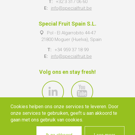
T:
+32 3 317 06 60
E:
info@specialfruit.be
Special Fruit Spain S.L.
Pol - El Algarrobito 44-47
21800 Moguer (Huelva), Spain
T:
+34 959 37 18 99
E:
info@specialfruit.be
Volg ons en stay fresh!
Cookies helpen ons onze services te leveren. Door
onze services te gebruiken, geeft u aan akkoord te
gaan met ons gebruik van cookies.