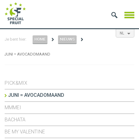
NL
Je bent hier:
HOME
NIEUWS
EN
ES
FR
JUNI = AVOCADOMAAND
PICK&MIX
JUNI = AVOCADOMAAND
MMMEI
BACHATA
BE MY VALENTINE