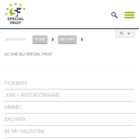
NL
Je bent hier:
HOME
NIEUWS
EN
ES
FR
QC ONE BIJ SPECIAL FRUIT
PICK&MIX
JUNI = AVOCADOMAAND
MMMEI
BACHATA
BE MY VALENTINE