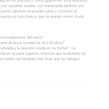
do en los postres o como guarnición. Está delicioso,
. Las castañas asadas con mantequilla también son
puesto, también se pueden pelar y consumir al
encuentra un fruto blanco que se puede comer crudo.
aproximadamente 500 años?
asta alcanzar la edad de 35 a 55 años?
cultivada y la silvestre reside en su forma? La
ita en la parte superior, mientras que la silvestre es
es suelen ser también más finas que las salvajes.