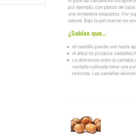
el puré de castaña es mu aprecia
por ejemplo, con platos de caza
una verdadera exquisitez. Por su
natural. Bajo la piel marrón se 
¿Sabías que...
el castaño puede vivir hasta 
el árbol no produce castañas h
La diferencia entre la castaña 
castaña cultivada tiene una punt
redonda. Las castañas silvestr