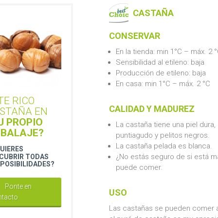
CASTAÑA
CONSERVAR
En la tienda: min 1°C – máx. 2 
Sensibilidad al etileno: baja
Producción de etileno: baja
En casa: min 1°C – máx. 2 °C
TE RICO
CALIDAD Y MADUREZ
STAÑA EN
U PROPIO
La castaña tiene una piel dura,
BALAJE?
puntiagudo y pelitos negros.
La castaña pelada es blanca.
UIERES
¿No estás seguro de si está m
CUBRIR TODAS
 POSIBILIDADES?
puede comer.
Ponte en
USO
ntacto
Las castañas se pueden comer as