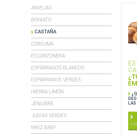
ARVEJAS
BONIATO
CASTAÑA
CÚRCUMA
ESCORZONERA
ES
ESPÁRRAGOS BLANCOS
CA
¿T
ESPÁRRAGOS VERDES
EM
HIERBA LIMÓN
¿Q
DES
JENGIBRE
LAS
JUDÍAS VERDES
co
MAÍZ BABY