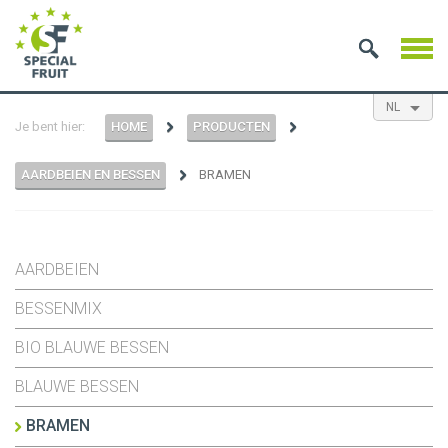
NL
Je bent hier:
HOME
PRODUCTEN
EN
ES
FR
AARDBEIEN EN BESSEN
BRAMEN
AARDBEIEN
BESSENMIX
BIO BLAUWE BESSEN
BLAUWE BESSEN
BRAMEN