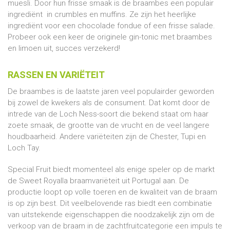
muesli. Door hun frisse smaak is de braambes een populair
ingrediënt in crumbles en muffins. Ze zijn het heerlijke
ingrediënt voor een chocolade fondue of een frisse salade.
Probeer ook een keer de originele gin-tonic met braambes
en limoen uit, succes verzekerd!
RASSEN EN VARIËTEIT
De braambes is de laatste jaren veel populairder geworden
bij zowel de kwekers als de consument. Dat komt door de
intrede van de Loch Ness-soort die bekend staat om haar
zoete smaak, de grootte van de vrucht en de veel langere
houdbaarheid. Andere variëteiten zijn de Chester, Tupi en
Loch Tay.
Special Fruit biedt momenteel als enige speler op de markt
de Sweet Royalla braamvariëteit uit Portugal aan. De
productie loopt op volle toeren en de kwaliteit van de braam
is op zijn best. Dit veelbelovende ras biedt een combinatie
van uitstekende eigenschappen die noodzakelijk zijn om de
verkoop van de braam in de zachtfruitcategorie een impuls te