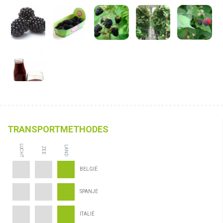
TRANSPORTMETHODES
LUCHT
LAND
ZEE
BELGIË
SPANJE
ITALIË