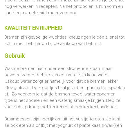
vrucht. Je kan bramen ook invriezen, maar dan kan je ze enkel
nog verwerken in recepten. Na het ontdooien is hun vorm en
hun kleur namelijk niet meer zo mooi.
KWALITEIT EN RIJPHEID
Bramen zijn gevoelige vruchtjes, kneuzingen leiden al snel tot
schimmel. Let hier op bij de aankoop van het fruit
Gebruik
Was de bramen niet onder een stromende kraan, maar
beweeg ze met behulp van een vergiet in koud water.
IJskoud water zorgt er namelijk voor dat de bramen lekker
stevig blijven. De kroontjes haal je er best pas na het spoelen
af. Zo voorkom je dat de bramen teveel water opnemen
tijdens het spoelen en een waterig smaakje krijgen. Dep ze
voorzichtig droog met keukenrol of een keukenhanddoek.
Braambessen zijn heerlijk om uit het vuistje te eten. Je kunt
ze ook eten als ontbijt met yoghurt of platte kaas (kwark) en