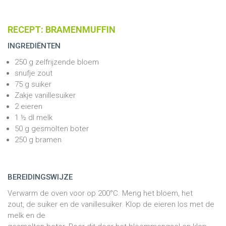
RECEPT: BRAMENMUFFIN
INGREDIËNTEN
250 g zelfrijzende bloem
snufje zout
75 g suiker
Zakje vanillesuiker
2 eieren
1 ½ dl melk
50 g gesmolten boter
250 g bramen
BEREIDINGSWIJZE
Verwarm de oven voor op
200°C. Meng het bloem, het
zout, de suiker en de vanillesuiker. Klop de eieren los met de
melk en de