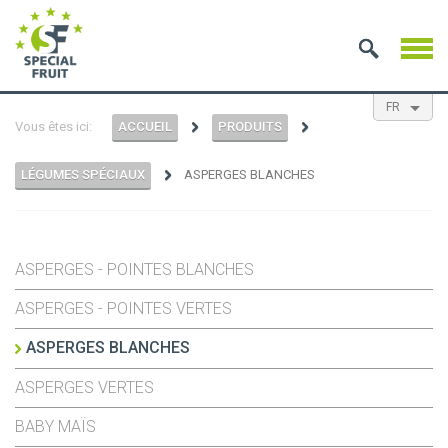
FR
Vous êtes ici:
ACCUEIL
PRODUITS
EN
NL
ES
LÉGUMES SPÉCIAUX
ASPERGES BLANCHES
ASPERGES - POINTES BLANCHES
ASPERGES - POINTES VERTES
ASPERGES BLANCHES
ASPERGES VERTES
BABY MAÏS