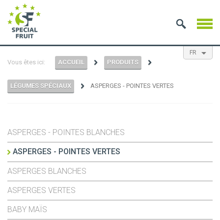
FR
Vous êtes ici:
ACCUEIL
PRODUITS
EN
NL
ES
LÉGUMES SPÉCIAUX
ASPERGES - POINTES VERTES
ASPERGES - POINTES BLANCHES
ASPERGES - POINTES VERTES
ASPERGES BLANCHES
ASPERGES VERTES
BABY MAÏS