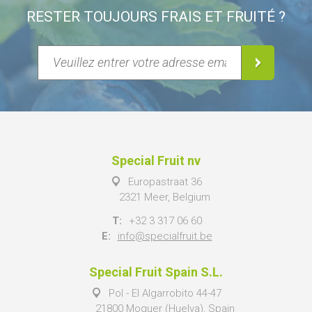
RESTER TOUJOURS FRAIS ET FRUITÉ ?
Special Fruit nv
Europastraat 36
2321 Meer, Belgium
T:
+32 3 317 06 60
E:
info@specialfruit.be
Special Fruit Spain S.L.
Pol - El Algarrobito 44-47
21800 Moguer (Huelva), Spain