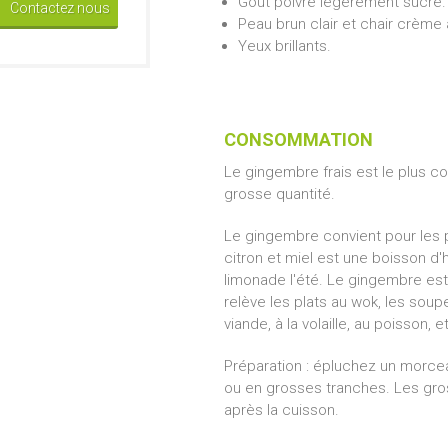
Goût poivré légèrement sucré.
Contactez nous
Peau brun clair et chair crème à
Yeux brillants.
CONSOMMATION
Le gingembre frais est le plus c
grosse quantité.
Le gingembre convient pour les p
citron et miel est une boisson d'
limonade l'été. Le gingembre est 
relève les plats au wok, les soup
viande, à la volaille, au poisson,
Préparation : épluchez un morc
ou en grosses tranches. Les gro
après la cuisson.