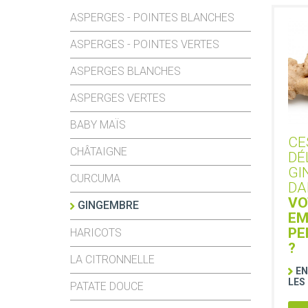
ASPERGES - POINTES BLANCHES
ASPERGES - POINTES VERTES
ASPERGES BLANCHES
ASPERGES VERTES
BABY MAÏS
CE
CHÂTAIGNE
DÉ
GI
CURCUMA
DA
VO
GINGEMBRE
EM
PE
HARICOTS
?
LA CITRONNELLE
EN
LES
PATATE DOUCE