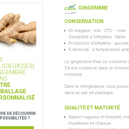
GINGEMBRE
CONSERVATION
En magasin : min. 12°C – max. 
Sensibilité à l'éthylène : faible
Production d'éthylène : aucune
À domicile : à température am
S
Le gingembre frais se conserve d
LICIEUX(SES)
S'il est conservé dans un environ
NGEMBRE
moisisse.
NS
TRE
Dans le réfrigérateur, vous pouv
BALLAGE
dans un sac en plastique.
RSONNALISÉ
QUALITÉ ET MATURITÉ
VIE DE DÉCOUVRIR
Aspect rugueux et bosselé, mai
 POSSIBILITÉS ?
moelleuse et charnue.