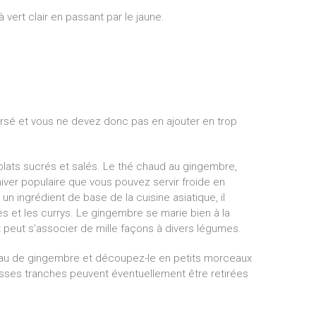
 vert clair en passant par le jaune.
orsé et vous ne devez donc pas en ajouter en trop
lats sucrés et salés. Le thé chaud au gingembre,
hiver populaire que vous pouvez servir froide en
un ingrédient de base de la cuisine asiatique, il
es et les currys. Le gingembre se marie bien à la
 et peut s'associer de mille façons à divers légumes.
eau de gingembre et découpez-le en petits morceaux
sses tranches peuvent éventuellement être retirées