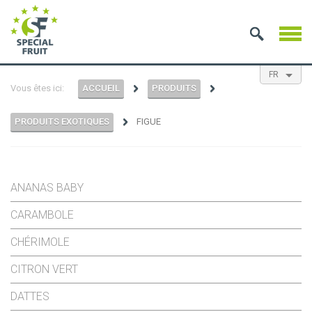
FR
Vous êtes ici:
ACCUEIL
PRODUITS
EN
NL
ES
PRODUITS EXOTIQUES
FIGUE
ANANAS BABY
CARAMBOLE
CHÉRIMOLE
CITRON VERT
DATTES