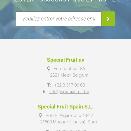
Special Fruit nv
Europastraat 36
2321 Meer, Belgium
T:
+32 3 317 06 60
E:
info@specialfruit.be
Special Fruit Spain S.L.
Pol - El Algarrobito 44-47
21800 Moguer (Huelva), Spain