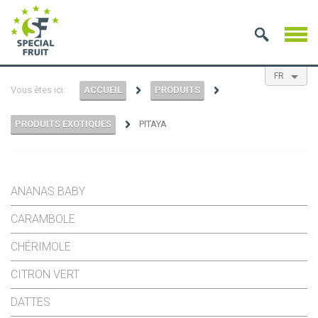
FR
Vous êtes ici:
ACCUEIL
PRODUITS
EN
NL
ES
PRODUITS EXOTIQUES
PITAYA
ANANAS BABY
CARAMBOLE
CHÉRIMOLE
CITRON VERT
DATTES