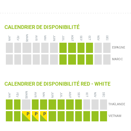
CALENDRIER DE DISPONIBILITÉ
MARS
JUIN
AOUT
JAN
JUIL
AVR
MAI
NOV
DÉC
FÉV
SEP
OCT
ESPAGNE
MAROC
CALENDRIER DE DISPONIBILITÉ RED - WHITE
MARS
JUIN
AOUT
JAN
JUIL
AVR
MAI
NOV
DÉC
FÉV
SEP
OCT
THAÏLANDE
VIETNAM