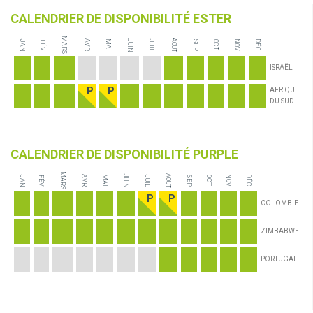
CALENDRIER DE DISPONIBILITÉ ESTER
MARS
JUIN
AOUT
JAN
JUIL
AVR
MAI
NOV
DÉC
FÉV
SEP
OCT
ISRAËL
AFRIQUE
DU SUD
CALENDRIER DE DISPONIBILITÉ PURPLE
MARS
JUIN
AOUT
JAN
JUIL
AVR
MAI
NOV
DÉC
FÉV
SEP
OCT
COLOMBIE
ZIMBABWE
PORTUGAL