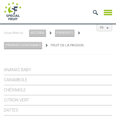
FR
Vous êtes ici:
ACCUEIL
PRODUITS
EN
NL
ES
PRODUITS EXOTIQUES
FRUIT DE LA PASSION
ANANAS BABY
CARAMBOLE
CHÉRIMOLE
CITRON VERT
DATTES